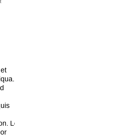
t
 et
iqua.
ad
uis
ion. Lorem
or