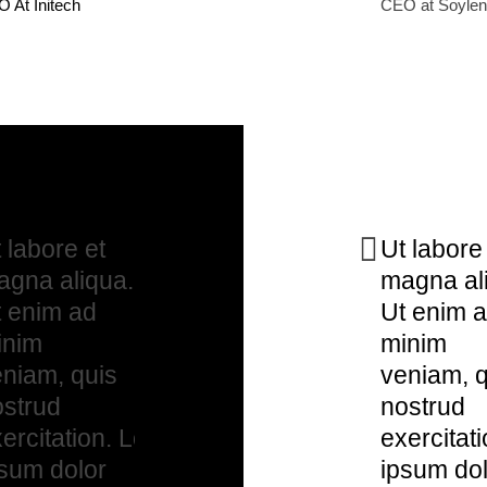
 At Initech
CEO at Soylen
 labore et
Ut labore
agna aliqua.
magna al
 enim ad
Ut enim 
inim
minim
niam, quis
veniam, q
ostrud
nostrud
ercitation. Lorem
exercitat
sum dolor
ipsum dol