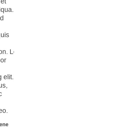
 et
iqua.
ad
uis
ion. Lorem
or
 elit.
lus,
c
eo.
ene