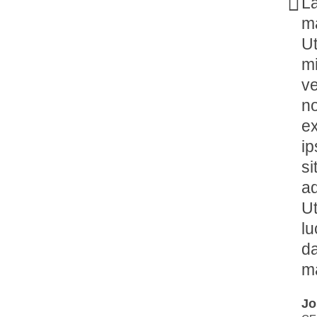
La
m
Ut
m
ve
n
ex
ip
si
ad
Ut
lu
da
ma
Jo