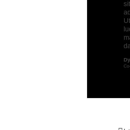
si
ad
Ut
lu
ma
da
Dy
Co-