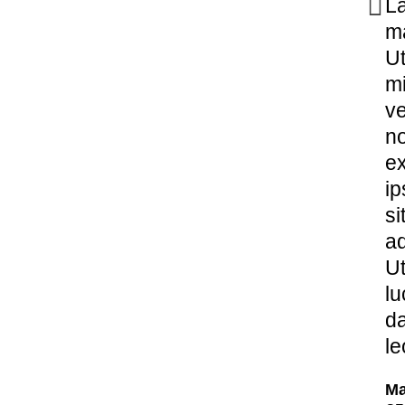
La
m
Ut
m
ve
n
ex
ip
si
ad
Ut
lu
d
le
Ma