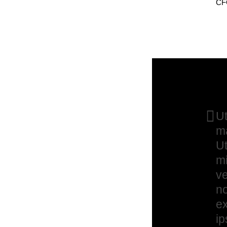
CFO
Ut
m
Ut
m
ve
n
ex
ip