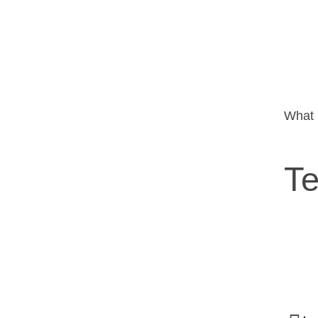
What 
Te