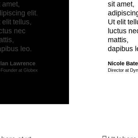
t amet,
sit amet,
ipiscing elit.
adipiscing
 elit tellus,
Ut elit tel
ctus nec
luctus ne
ttis,
mattis,
pibus leo.
dapibus l
lan Lawrence
Nicole Bat
Founder at Globex
Director at Dy