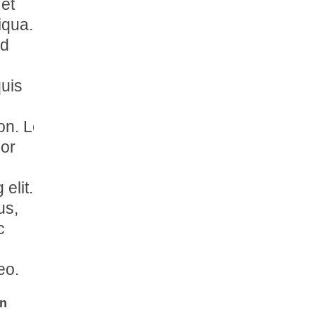
 et
iqua.
ad
uis
ion. Lorem
or
 elit.
lus,
c
eo.
in