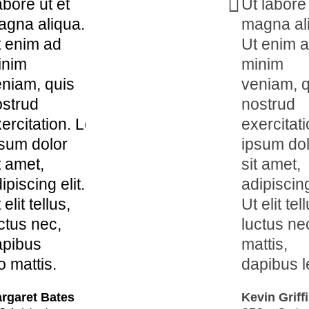
bore ut et
Ut labore
agna aliqua.
magna al
 enim ad
Ut enim 
inim
minim
niam, quis
veniam, q
ostrud
nostrud
ercitation. Lorem
exercitat
sum dolor
ipsum dol
t amet,
sit amet,
ipiscing elit.
adipiscing
 elit tellus,
Ut elit tel
ctus nec,
luctus ne
apibus
mattis,
o mattis.
dapibus l
rgaret Bates
Kevin Griff