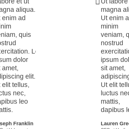
bore et ut
Ut labore
agna aliqua.
magna al
 enim ad
Ut enim 
inim
minim
niam, quis
veniam, q
ostrud
nostrud
ercitation. Lorem
exercitat
sum dolor
ipsum dol
t amet,
sit amet,
ipiscing elit.
adipiscing
 elit tellus,
Ut elit tel
ctus nec,
luctus ne
pibus leo
mattis,
ttis.
dapibus l
seph Franklin
Lauren Gre