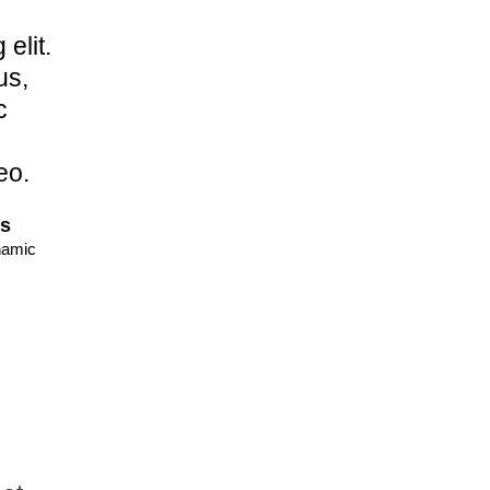
 elit.
lus,
c
eo.
es
namic